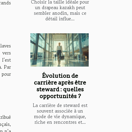
Choisir la taille idéale pour
rands
un drapeau kazakh peut
sembler anodin, mais ce
détail influe...
laves
e vers
 l’est
. Par
u pour
Évolution de
carrière après être
steward : quelles
opportunités ?
La carrière de steward est
souvent associée à un
mode de vie dynamique,
tribué
riche en rencontres et...
çais,
in n’a