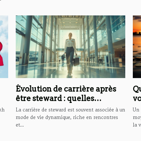
Qu
Évolution de carrière après
vo
être steward : quelles
opportunités ?
Un 
akh
La carrière de steward est souvent associée à un
moy
mode de vie dynamique, riche en rencontres
la v
et...