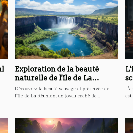
al
Exploration de la beauté
L'
naturelle de l'île de La
sc
Réunion: le focus sur la
de
Découvrez la beauté sauvage et préservée de
L’a
cascade Langevin ou de
l’île de La Réunion, un joyau caché de...
est
Grand Galet