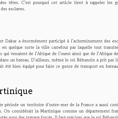
des têtes. C’est pourquoi cet article tient à rappeler les g
t des esclaves.
 est Dakar a énormément participé à l’acheminement des esc
en quelque sorte la ville carrefour par laquelle tout transit
es qui venaient de l’Afrique de l’ouest ainsi que de l’Afrique de
ans un bateau. D’ailleurs, même le roi Béhanzin a prit par là
it été bien équipé pour faire ce genre de transport en batea
artinique
tte période un territoire d’outre-mer de la France a aussi con
ves. On considérait la Martinique comme un département fran
rtés pour des travaux forcés. Il faut préciser que le roi Béhanz