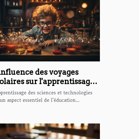
influence des voyages
olaires sur l'apprentissage
s sciences et technologies
pprentissage des sciences et technologies
 un aspect essentiel de l’éducation...