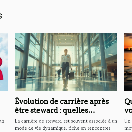
s
Qu
Évolution de carrière après
vo
être steward : quelles
opportunités ?
Un 
akh
La carrière de steward est souvent associée à un
moy
mode de vie dynamique, riche en rencontres