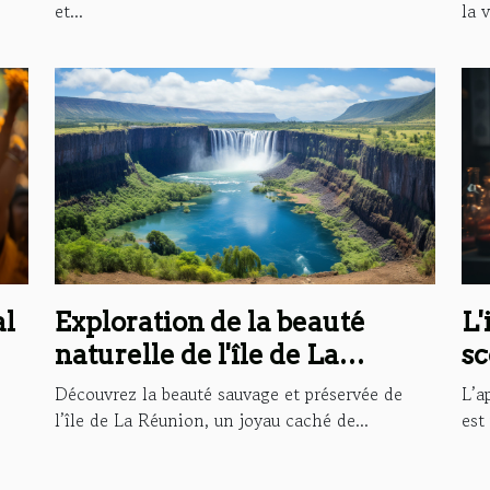
la v
et...
al
Exploration de la beauté
L'
naturelle de l'île de La
sc
Réunion: le focus sur la
de
Découvrez la beauté sauvage et préservée de
L’a
cascade Langevin ou de
l’île de La Réunion, un joyau caché de...
est
Grand Galet