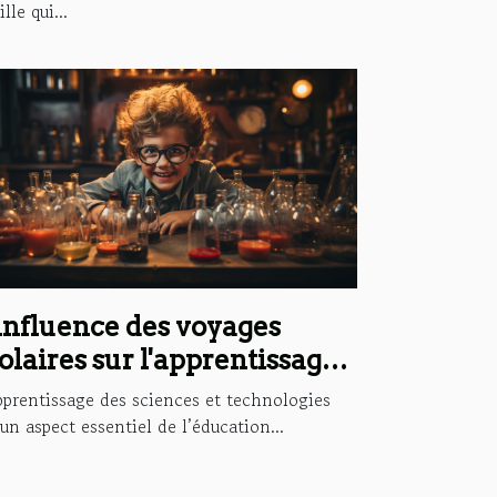
ille qui...
influence des voyages
olaires sur l'apprentissage
s sciences et technologies
pprentissage des sciences et technologies
 un aspect essentiel de l’éducation...