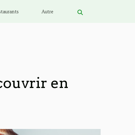
staurants
Autre
couvrir en